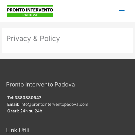
Vai
Men
al
contenuto
princ
Privacy & Policy
Pronto Intervento Padova
Tel:3383880647
Email:
info@prontointerventopadova.com
Orari:
24h su 24h
Link Utili